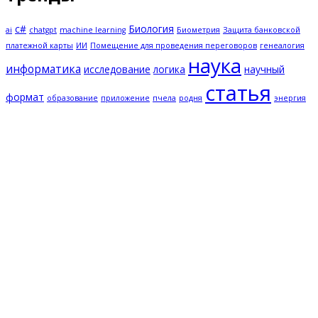
c#
Биология
ai
chatgpt
machine learning
Биометрия
Защита банковской
платежной карты
ИИ
Помещение для проведения переговоров
генеалогия
наука
информатика
исследование
логика
научный
статья
формат
образование
приложение
пчела
родня
энергия