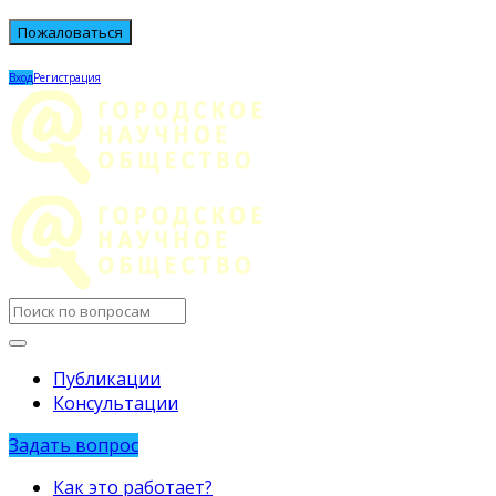
Вход
Регистрация
Городское
научное
общество
учащихся
Городское
Публикации
Консультации
научное
общество
Mobile
Close
Задать вопрос
учащихся
menu
Как это работает?
Navigation