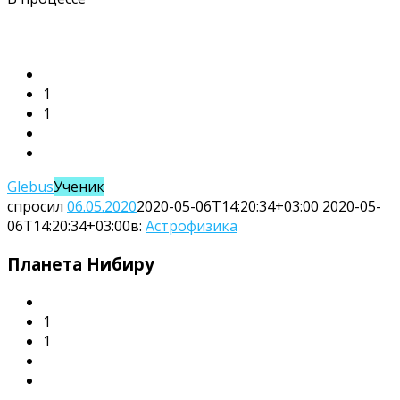
Городское
научное
общество
1
учащихся
1
Latest
Вопросы
Glebus
Ученик
спросил
06.05.2020
2020-05-06T14:20:34+03:00
2020-05-
06T14:20:34+03:00
в:
Астрофизика
Планета Нибиру
1
1