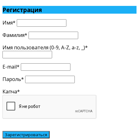
Регистрация
Имя
*
Фамилия
*
Имя пользователя (0-9, A-Z, a-z, _)
*
E-mail
*
Пароль
*
Капча
*